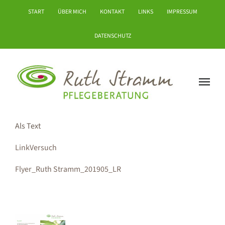
Zum
START
ÜBER MICH
KONTAKT
LINKS
IMPRESSUM
Inhalt
springen
DATENSCHUTZ
Als Text
LinkVersuch
Flyer_Ruth Stramm_201905_LR